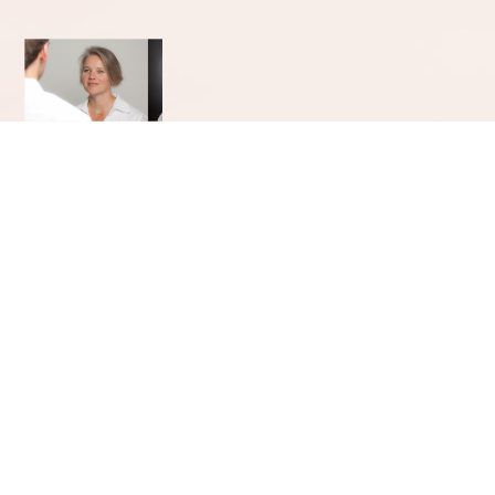
COACHING Karlsruhe-Durlach Fragen_1
mit Antworten vor Wegweiser miniKB v3 lächln spiegel
Simplify your life
Zeichnungen: